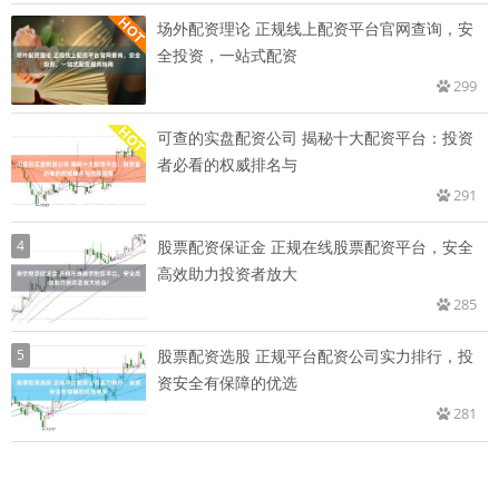
场外配资理论 正规线上配资平台官网查询，安
全投资，一站式配资
299
可查的实盘配资公司 揭秘十大配资平台：投资
者必看的权威排名与
291
4
股票配资保证金 正规在线股票配资平台，安全
高效助力投资者放大
285
5
股票配资选股 正规平台配资公司实力排行，投
资安全有保障的优选
281