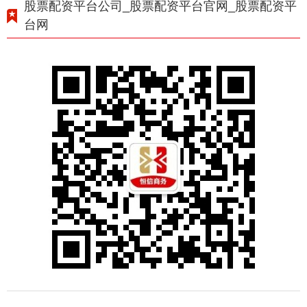
股票配资平台公司_股票配资平台官网_股票配资平
台网