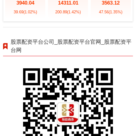
3940.04
14311.01
3563.12
39.69
(1.02%)
200.89
(1.42%)
47.56
(1.35%)
股票配资平台公司_股票配资平台官网_股票配资平
台网