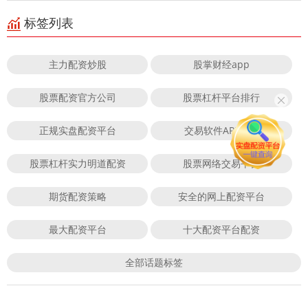
标签列表
主力配资炒股
股掌财经app
股票配资官方公司
股票杠杆平台排行
正规实盘配资平台
交易软件APP下载
股票杠杆实力明道配资
股票网络交易平台
期货配资策略
安全的网上配资平台
最大配资平台
十大配资平台配资
全部话题标签