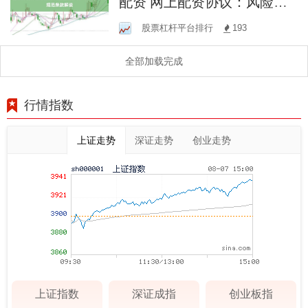
配资 网上配资协议：风险提
示与规范条款解读
股票杠杆平台排行
193
全部加载完成
行情指数
上证走势
深证走势
创业走势
上证指数
深证成指
创业板指