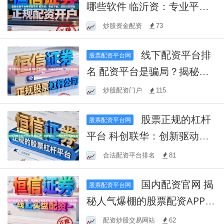
哪些软件 临沂资：专业平
台，助您财富增值
炒股资金配资
73
线下配资平台排
股票配资平台网
名 配资平台是骗局？揭秘常
见套路，避免资金损失！
炒股配资门户
115
股票正规的杠杆
股票配资平台网
平台 科创联华：创新驱动，
共筑未来科技新篇章
合法配资平台排名
81
国内配资官网 揭
股票配资平台网
秘人气爆棚的股票配资APP，
轻松实现财富增值！
配资炒股交易网站
62