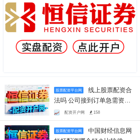
线上股票配资合
股票配资平台网
法吗 公司接到订单急需资
金，需配资支持
配资开户网
158
中国财经信息网
股票配资平台网