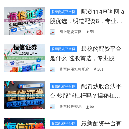
配资114查询网 a
股票配资平台网
股优选，明道配资8，专业投
资助您轻松赚钱
网上配资官网
56
最稳的配资平台
股票配资平台网
是什么 选股首选，专业股票
配资公司推荐
股票使用杠杆配资
201
配资炒股合法平
股票配资平台网
台 炒股能杠杆吗？揭秘杠杆
炒股的风险与收益
股票模拟交易
65
最新配资平台有
股票配资平台网