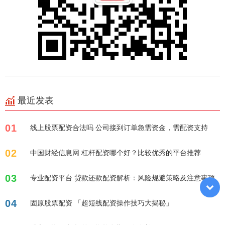
最近发表
01
线上股票配资合法吗 公司接到订单急需资金，需配资支持
02
中国财经信息网 杠杆配资哪个好？比较优秀的平台推荐
03
专业配资平台 贷款还款配资解析：风险规避策略及注意事项
04
固原股票配资 「超短线配资操作技巧大揭秘」