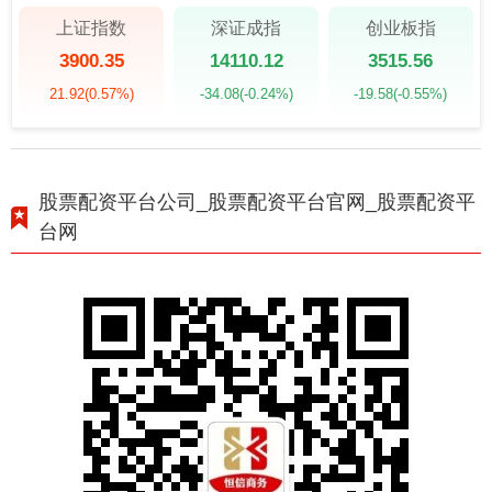
上证指数
深证成指
创业板指
3900.35
14110.12
3515.56
21.92
(0.57%)
-34.08
(-0.24%)
-19.58
(-0.55%)
股票配资平台公司_股票配资平台官网_股票配资平
台网