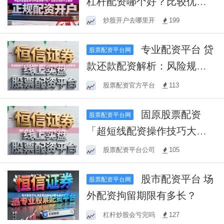
杠杆配资哪个好？比较优秀
的平台推荐
炒股开户去哪里开
199
专业配资平台 贷
股票配资平台网
款还款配资解析：风险规避
策略及注意事项
股票配资官方平台
113
固原股票配资
股票配资平台网
「超短线配资操作技巧大揭
秘」
股票配资平台公司
105
股市配资平台 场
股票配资平台网
外配资拘留期限有多长？
杠杆炒股会亏完吗
127