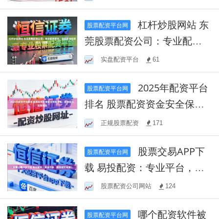
杠杆炒股网站 东
股票配资平台网
莞股票配资公司：专业配资
服务，助您股市投资更上一
实盘配资平台
61
层楼！
2025年配资平台
股票配资平台网
排名 股票配资资金安全保障
策略：稳健投资，远离风险
正规股票配资
171
股票交易APP下
股票配资平台网
载 易投配资：专业平台，助
您轻松投资！
股票配资公司网站
124
哪个配资软件被
股票配资平台网