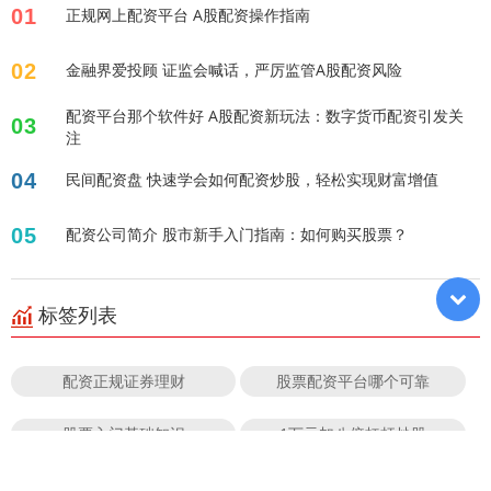
01
正规网上配资平台 A股配资操作指南
02
金融界爱投顾 证监会喊话，严厉监管A股配资风险
配资平台那个软件好 A股配资新玩法：数字货币配资引发关
03
注
04
民间配资盘 快速学会如何配资炒股，轻松实现财富增值
05
配资公司简介 股市新手入门指南：如何购买股票？
标签列表
配资正规证券理财
股票配资平台哪个可靠
股票入门基础知识
1万元加八倍杠杆炒股
配资哪家利息低
十大配资平台app