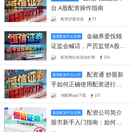
台 A股配资操作指南
配资炒股优选
73
金融界爱投顾
股票配资平台官网
证监会喊话，严厉监管A股配
资风险
配资网站首选加杠网
154
配资通 炒股新
股票配资平台公司
手如何正确使用配资进行投
资？
淘配网app下载
157
配资公司简介
股票配资平台官网
股市新手入门指南：如何购
买股票？