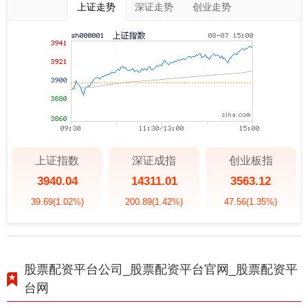
上证走势
深证走势
创业走势
上证指数
深证成指
创业板指
3940.04
14311.01
3563.12
39.69
(1.02%)
200.89
(1.42%)
47.56
(1.35%)
股票配资平台公司_股票配资平台官网_股票配资平
台网