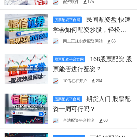
配资软件
175
民间配资盘 快速
股票配资平台网
学会如何配资炒股，轻松实
现财富增值
网上正规实盘配资网站
68
168股票配资 股
股票配资平台官网
票能否进行配资？
10倍杠杆开户
204
期货入门 股票配
股票配资平台网
资一周可行吗？
合法配资平台排名
68