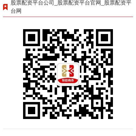
股票配资平台公司_股票配资平台官网_股票配资平
台网