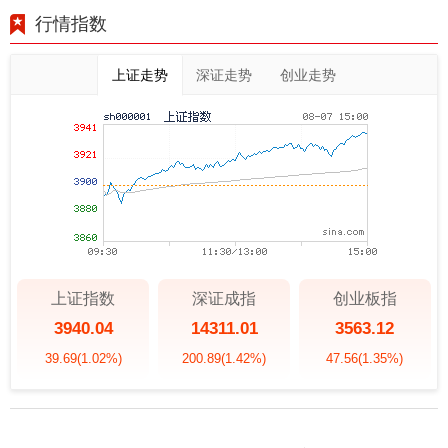
行情指数
上证走势
深证走势
创业走势
上证指数
深证成指
创业板指
3940.04
14311.01
3563.12
39.69
(1.02%)
200.89
(1.42%)
47.56
(1.35%)