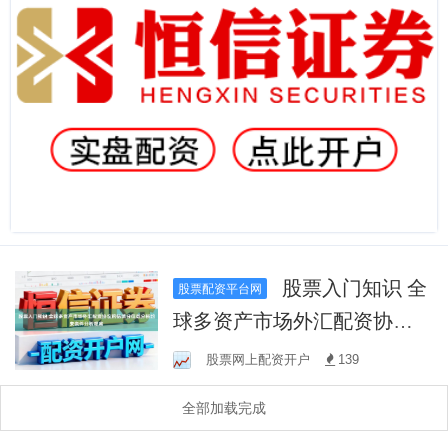
股票入门知识 全
股票配资平台网
球多资产市场外汇配资协议
的估值分位数分析约束条件
股票网上配资开户
139
分析观察
全部加载完成