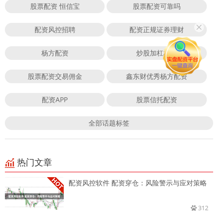
股票配资 恒信宝
股票配资可靠吗
配资风控招聘
配资正规证券理财
杨方配资
炒股加杠杆吗
股票配资交易佣金
鑫东财优秀杨方配资
配资APP
股票信托配资
全部话题标签
热门文章
配资风控软件 配资穿仓：风险警示与应对策略
312