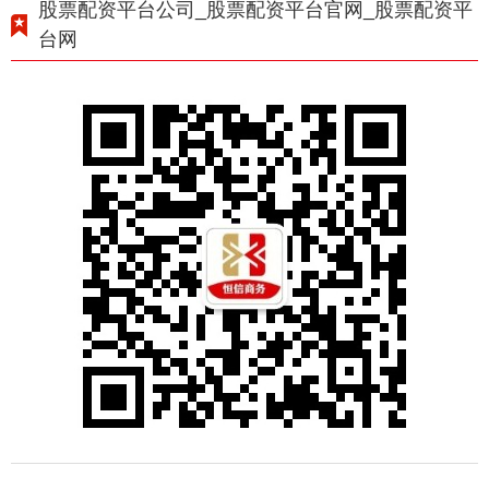
股票配资平台公司_股票配资平台官网_股票配资平
台网