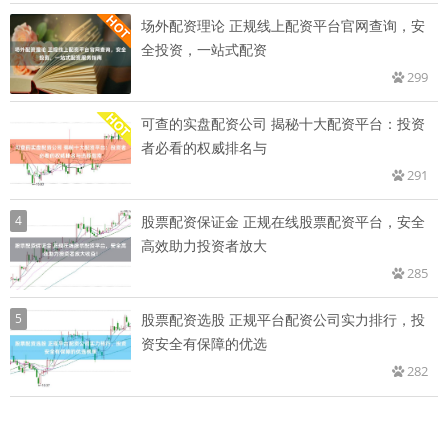
场外配资理论 正规线上配资平台官网查询，安
全投资，一站式配资
299
可查的实盘配资公司 揭秘十大配资平台：投资
者必看的权威排名与
291
4
股票配资保证金 正规在线股票配资平台，安全
高效助力投资者放大
285
5
股票配资选股 正规平台配资公司实力排行，投
资安全有保障的优选
282