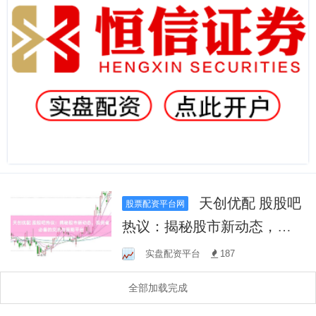
天创优配 股股吧
股票配资平台网
热议：揭秘股市新动态，投
资者必备的交流与策略平台
实盘配资平台
187
全部加载完成