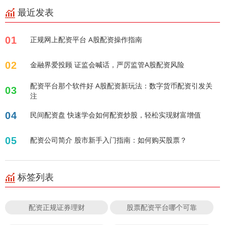
最近发表
01
正规网上配资平台 A股配资操作指南
02
金融界爱投顾 证监会喊话，严厉监管A股配资风险
配资平台那个软件好 A股配资新玩法：数字货币配资引发关
03
注
04
民间配资盘 快速学会如何配资炒股，轻松实现财富增值
05
配资公司简介 股市新手入门指南：如何购买股票？
标签列表
配资正规证券理财
股票配资平台哪个可靠