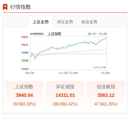
行情指数
上证走势
深证走势
创业走势
上证指数
深证成指
创业板指
3940.04
14311.01
3563.12
39.69
(1.02%)
200.89
(1.42%)
47.56
(1.35%)