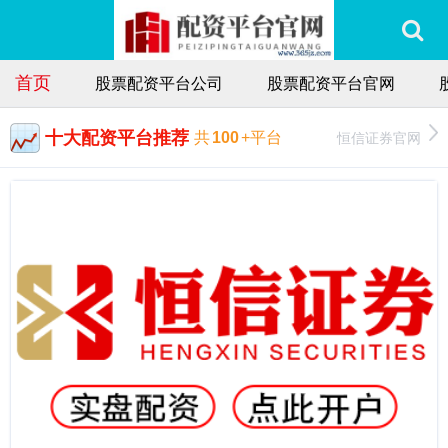
首页
股票配资平台公司
股票配资平台官网
十大配资平台推荐
恒信证券官网
共
100
+平台