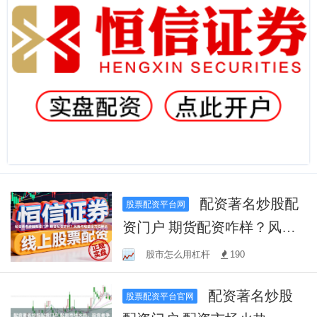
配资著名炒股配
股票配资平台网
资门户 期货配资咋样？风险
与收益全方位解析
股市怎么用杠杆
190
配资著名炒股
股票配资平台官网