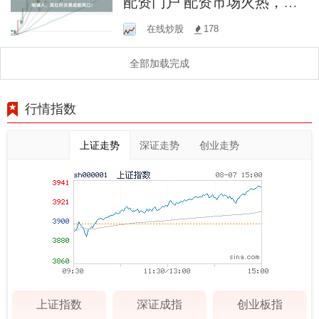
配资门户 配资市场火热，投
资者争相涌入，高杠杆交易
在线炒股
178
成新风口！
全部加载完成
行情指数
上证走势
深证走势
创业走势
上证指数
深证成指
创业板指