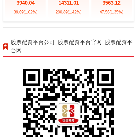
3940.04
14311.01
3563.12
39.69
(1.02%)
200.89
(1.42%)
47.56
(1.35%)
股票配资平台公司_股票配资平台官网_股票配资平
台网