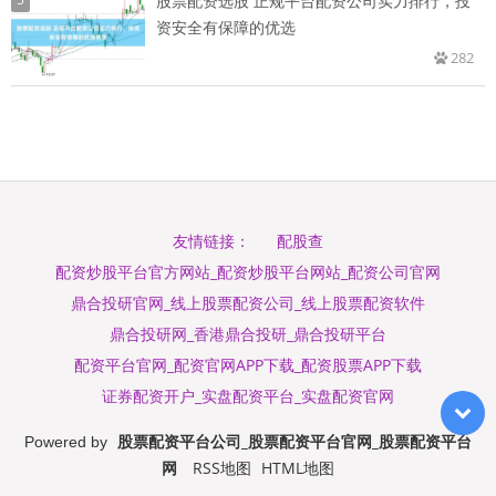
股票配资选股 正规平台配资公司实力排行，投
资安全有保障的优选
282
配股查
友情链接：
配资炒股平台官方网站_配资炒股平台网站_配资公司官网
鼎合投研官网_线上股票配资公司_线上股票配资软件
鼎合投研网_香港鼎合投研_鼎合投研平台
配资平台官网_配资官网APP下载_配资股票APP下载
证券配资开户_实盘配资平台_实盘配资官网
股票配资平台公司_股票配资平台官网_股票配资平台
Powered by
网
RSS地图
HTML地图