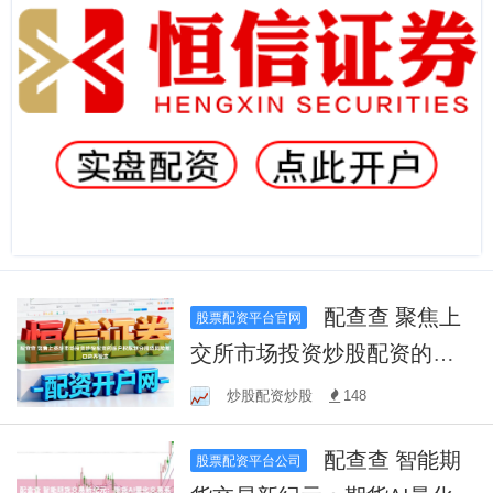
配查查 聚焦上
股票配资平台官网
交所市场投资炒股配资的账
户权限划分围绕风险敞口边
炒股配资炒股
148
界设定
配查查 智能期
股票配资平台公司