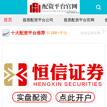
首页
股票配资平台公司
股票配资平台官网
十大配资平台推荐
恒信证券官网
共
100
+平台