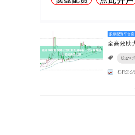
股票配资平台官
全高效助
股道50
杠杆怎么