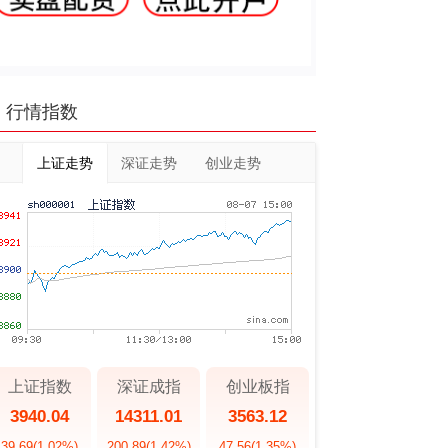
行情指数
上证走势
深证走势
创业走势
上证指数
深证成指
创业板指
3940.04
14311.01
3563.12
39.69
(1.02%)
200.89
(1.42%)
47.56
(1.35%)