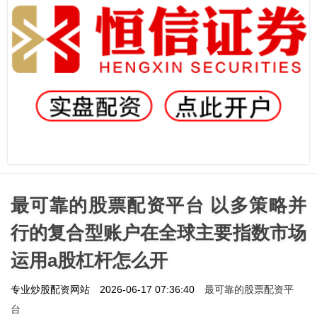
最可靠的股票配资平台 以多策略并
行的复合型账户在全球主要指数市场
运用a股杠杆怎么开
最可靠的股票配资平
专业炒股配资网站
2026-06-17 07:36:40
台