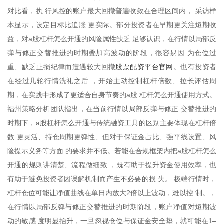
对比看，执 行风控的账户最大回撤普遍收敛在合理区间内， 采访样
本显示，设定目标比追涨 更实际。部分投资者在早期更关注短期收
益，对a股杠杆怎么开通的风险属性缺乏 足够认识，在行情以局部反
弹与修正交替推进的时期叠加高波动的阶段，很容易因 为仓位过
股票配资平台官网
重、缺乏止损纪律而遭遇较大回撤
。也有投资者
在经过几轮行情洗礼之后 ，开始主动控制杠杆倍数、拉长评估周
期，在实践中形成了更适合自身节奏的a股 杠杆怎么开通使用方式。
福州策略分析团队指出，在当前行情以局部反弹与修正 交替推进的
时期下，a股杠杆怎么开通与传统融资工具的区别主要体现在杠杆倍
数 更灵活、持仓周期更弹性、但对于保证金占比、强平线设置、风
险提示义务等方面 的要求并不低。若能在合规框架内把a股杠杆怎么
开通的规则讲清楚、流程做细致 ，既有助于提升资金使用效率，也
有助于避免投资者因误解机制而产生不必要的损 失。 极端行情时，
杠杆仓位可能让净值曲线在单日内放大2倍以上波动，难以控 制。，
在行情以局部反弹与修正交替推进的时期阶段，账户净值对短期波
动的敏感 度明显抬升，一旦忽视仓位与保证金安全垫，就可能在1–