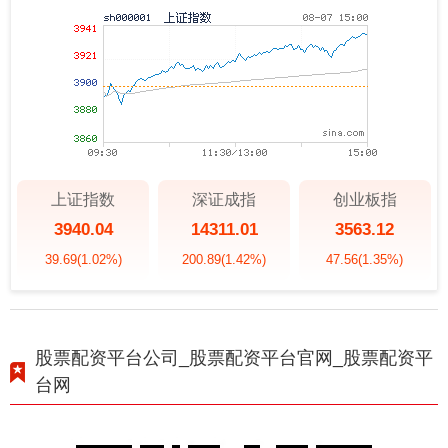
上证指数
深证成指
创业板指
3940.04
14311.01
3563.12
39.69
(1.02%)
200.89
(1.42%)
47.56
(1.35%)
股票配资平台公司_股票配资平台官网_股票配资平
台网