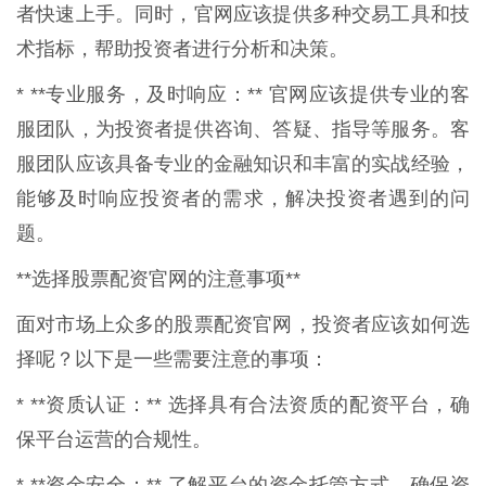
者快速上手。同时，官网应该提供多种交易工具和技
术指标，帮助投资者进行分析和决策。
* **专业服务，及时响应：** 官网应该提供专业的客
服团队，为投资者提供咨询、答疑、指导等服务。客
服团队应该具备专业的金融知识和丰富的实战经验，
能够及时响应投资者的需求，解决投资者遇到的问
题。
**选择股票配资官网的注意事项**
面对市场上众多的股票配资官网，投资者应该如何选
择呢？以下是一些需要注意的事项：
* **资质认证：** 选择具有合法资质的配资平台，确
保平台运营的合规性。
* **资金安全：** 了解平台的资金托管方式，确保资