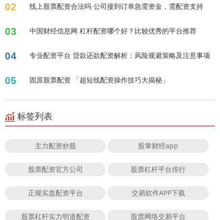
02
线上股票配资合法吗 公司接到订单急需资金，需配资支持
03
中国财经信息网 杠杆配资哪个好？比较优秀的平台推荐
04
专业配资平台 贷款还款配资解析：风险规避策略及注意事项
05
固原股票配资 「超短线配资操作技巧大揭秘」
标签列表
主力配资炒股
股掌财经app
股票配资官方公司
股票杠杆平台排行
正规实盘配资平台
交易软件APP下载
股票杠杆实力明道配资
股票网络交易平台