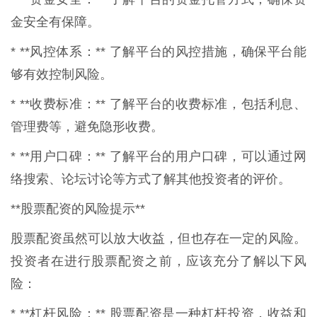
金安全有保障。
* **风控体系：** 了解平台的风控措施，确保平台能
够有效控制风险。
* **收费标准：** 了解平台的收费标准，包括利息、
管理费等，避免隐形收费。
* **用户口碑：** 了解平台的用户口碑，可以通过网
络搜索、论坛讨论等方式了解其他投资者的评价。
**股票配资的风险提示**
股票配资虽然可以放大收益，但也存在一定的风险。
投资者在进行股票配资之前，应该充分了解以下风
险：
* **杠杆风险：** 股票配资是一种杠杆投资，收益和