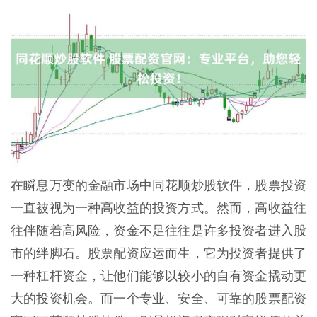
在瞬息万变的金融市场中同花顺炒股软件，股票投资
一直被视为一种高收益的投资方式。然而，高收益往
往伴随着高风险，资金不足往往是许多投资者进入股
市的绊脚石。股票配资应运而生，它为投资者提供了
一种杠杆资金，让他们能够以较小的自有资金撬动更
大的投资机会。而一个专业、安全、可靠的股票配资