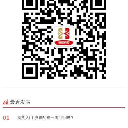
最近发表
01
期货入门 股票配资一周可行吗？