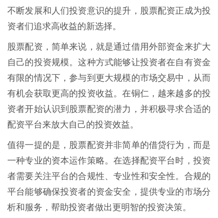
不断发展和人们投资意识的提升，股票配资正成为投
资者们追求高收益的新选择。
股票配资，简单来说，就是通过借用外部资金来扩大
自己的投资规模。这种方式能够让投资者在自有资金
有限的情况下，参与到更大规模的市场交易中，从而
有机会获取更高的投资收益。在铜仁，越来越多的投
资者开始认识到股票配资的潜力，并积极寻求合适的
配资平台来放大自己的投资效益。
值得一提的是，股票配资并非简单的借贷行为，而是
一种专业的资本运作策略。在选择配资平台时，投资
者需要关注平台的合规性、专业性和安全性。合规的
平台能够确保投资者的资金安全，提供专业的市场分
析和服务，帮助投资者做出更明智的投资决策。