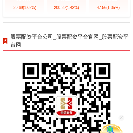
39.69
(1.02%)
200.89
(1.42%)
47.56
(1.35%)
股票配资平台公司_股票配资平台官网_股票配资平
台网