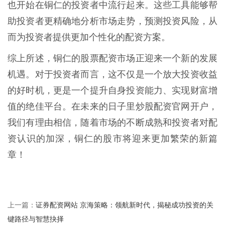
也开始在铜仁的投资者中流行起来。这些工具能够帮
助投资者更精确地分析市场走势，预测投资风险，从
而为投资者提供更加个性化的配资方案。
综上所述，铜仁的股票配资市场正迎来一个新的发展
机遇。对于投资者而言，这不仅是一个放大投资收益
的好时机，更是一个提升自身投资能力、实现财富增
值的绝佳平台。在未来的日子里炒股配资官网开户，
我们有理由相信，随着市场的不断成熟和投资者对配
资认识的加深，铜仁的股市将迎来更加繁荣的新篇
章！
证券配资网站 京海策略：领航新时代，揭秘成功投资的关
上一篇：
键路径与智慧抉择