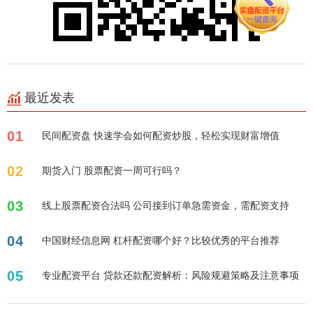
最近发表
01
民间配资盘 快速学会如何配资炒股，轻松实现财富增值
02
期货入门 股票配资一周可行吗？
03
线上股票配资合法吗 公司接到订单急需资金，需配资支持
04
中国财经信息网 杠杆配资哪个好？比较优秀的平台推荐
05
专业配资平台 贷款还款配资解析：风险规避策略及注意事项