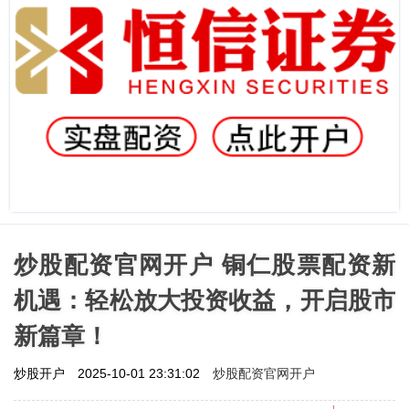
炒股配资官网开户 铜仁股票配资新
机遇：轻松放大投资收益，开启股市
新篇章！
炒股配资官网开户
炒股开户
2025-10-01 23:31:02