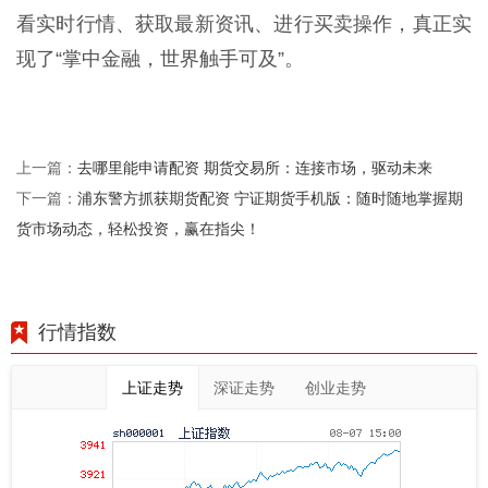
看实时行情、获取最新资讯、进行买卖操作，真正实
现了“掌中金融，世界触手可及”。
去哪里能申请配资 期货交易所：连接市场，驱动未来
上一篇：
浦东警方抓获期货配资 宁证期货手机版：随时随地掌握期
下一篇：
货市场动态，轻松投资，赢在指尖！
行情指数
上证走势
深证走势
创业走势