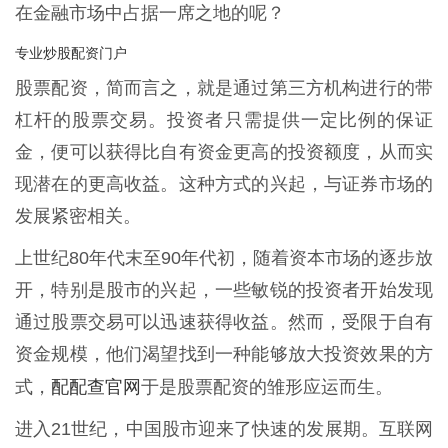
在金融市场中占据一席之地的呢？
专业炒股配资门户
股票配资，简而言之，就是通过第三方机构进行的带
杠杆的股票交易。投资者只需提供一定比例的保证
金，便可以获得比自有资金更高的投资额度，从而实
现潜在的更高收益。这种方式的兴起，与证券市场的
发展紧密相关。
上世纪80年代末至90年代初，随着资本市场的逐步放
开，特别是股市的兴起，一些敏锐的投资者开始发现
通过股票交易可以迅速获得收益。然而，受限于自有
资金规模，他们渴望找到一种能够放大投资效果的方
配配查官网
式，
于是股票配资的雏形应运而生。
进入21世纪，中国股市迎来了快速的发展期。互联网