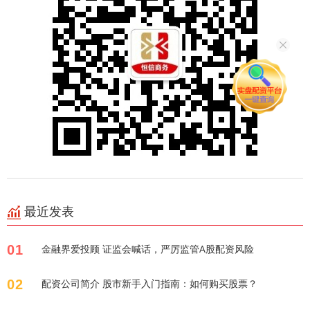
最近发表
01
金融界爱投顾 证监会喊话，严厉监管A股配资风险
02
配资公司简介 股市新手入门指南：如何购买股票？